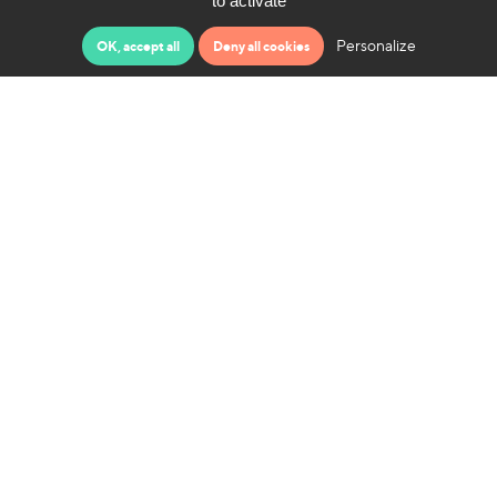
to activate
Exposition
Personalize
OK, accept all
Deny all cookies
LA SCIENCE COMME
IMAGE POÉTIQUE DE LA
RÉALITÉ
13 juin 2024
Fête de la Cité
LA SCIENCE COMME
IMAGE POÉTIQUE DE LA
RÉALITÉ
26 mai 2024