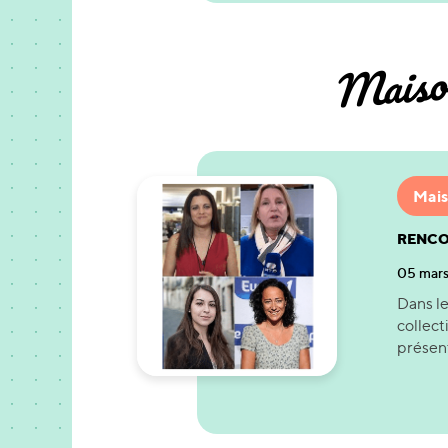
Maison
Mais
RENCO
05 mar
Dans le
collect
présent