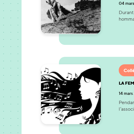
04 mar
Durant 
hommage
Coll
LA FE
14 mars
Pendant
l’assoc