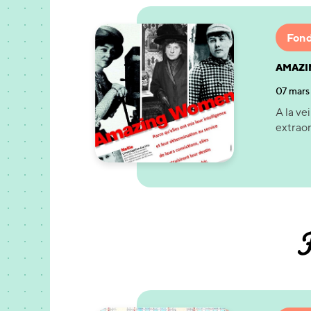
Fond
AMAZI
07 mars
A la ve
extraor
F