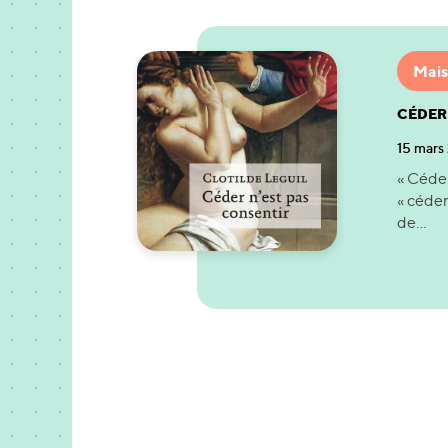
Mais
CÉDER
15 mars
« Céder
« céder
de...