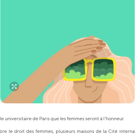
ale universitaire de Paris que les femmes seront à l’honneur.
èbre le droit des femmes, plusieurs maisons de la Cité interna