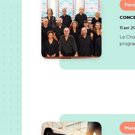
Fond
CONCE
11 avr. 
Le Chœu
program
Mais