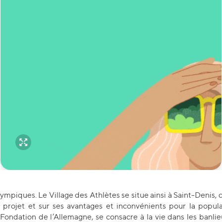
ympiques. Le Village des Athlètes se situe ainsi à Saint-Denis, 
 projet et sur ses avantages et inconvénients pour la popula
 Fondation de l’Allemagne, se consacre à la vie dans les ban