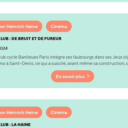
on Heinrich Heine
Cinéma
LUB : DE BRUIT ET DE FUREUR
 2024
ub cycle Banlieues Paris intègre ses faubourgs dans ses Jeux ol
insi à Saint-Denis, ce qui a suscité, avant même sa construction, d
En savoir plus
on Heinrich Heine
Cinéma
LUB : LA HAINE