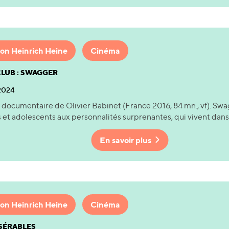
on Heinrich Heine
Cinéma
CLUB : SWAGGER
 2024
 documentaire de Olivier Babinet (France 2016, 84 mn., vf). Swa
 et adolescents aux personnalités surprenantes, qui vivent dans le
En savoir plus
on Heinrich Heine
Cinéma
ISÉRABLES