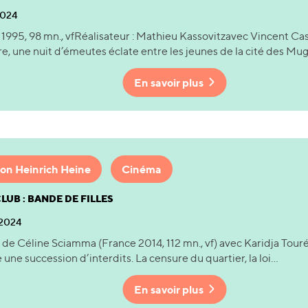
2024
 1995, 98 mn., vfRéalisateur : Mathieu Kassovitzavec Vincent C
re, une nuit d’émeutes éclate entre les jeunes de la cité des Mugue
En savoir plus
on Heinrich Heine
Cinéma
LUB : BANDE DE FILLES
 2024
 de Céline Sciamma (France 2014, 112 mn., vf) avec Karidja Touré 
ne succession d’interdits. La censure du quartier, la loi...
En savoir plus