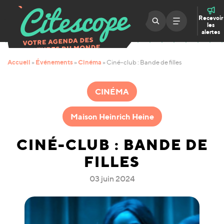
Recevoir
les
alertes
Accueil
Événements
Cinéma
»
»
»
Ciné-club : Bande de filles
CINÉMA
Maison Heinrich Heine
CINÉ-CLUB : BANDE DE
FILLES
03 juin 2024