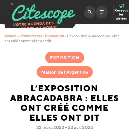
Recevoir
les
alertes
Accueil
Événements
Exposition
»
»
»
L’exposition Abracadabra : elles
ont créé comme elles ont dit
EXPOSITION
Maison de l'Argentine
L’EXPOSITION
ABRACADABRA : ELLES
ONT CRÉÉ COMME
ELLES ONT DIT
22 mars 2022 - 22 avr. 2022