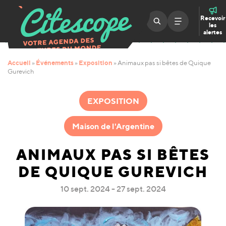
Recevoir
les
alertes
Accueil
Événements
Exposition
»
»
»
Animaux pas si bêtes de Quique
Gurevich
EXPOSITION
Maison de l'Argentine
ANIMAUX PAS SI BÊTES
DE QUIQUE GUREVICH
10 sept. 2024 - 27 sept. 2024