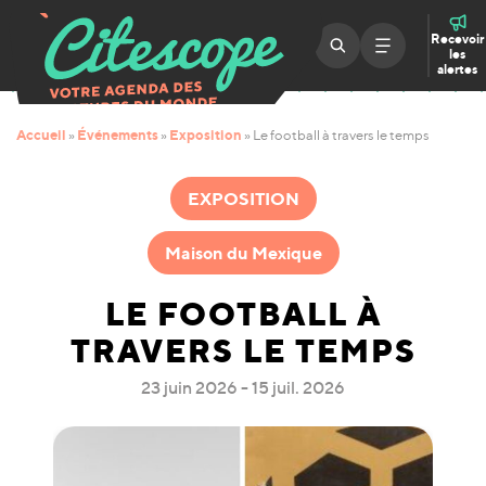
Recevoir
les
alertes
Accueil
Événements
Exposition
»
»
»
Le football à travers le temps
EXPOSITION
Maison du Mexique
LE FOOTBALL À
TRAVERS LE TEMPS
23 juin 2026 - 15 juil. 2026