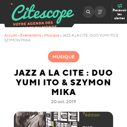
Recevoir
les
alertes
Accueil
Événements
Musique
»
»
»
JAZZ A LA CITE : DUO YUMI ITO &
SZYMON MIKA
MUSIQUE
JAZZ A LA CITE : DUO
YUMI ITO & SZYMON
MIKA
20 oct. 2019