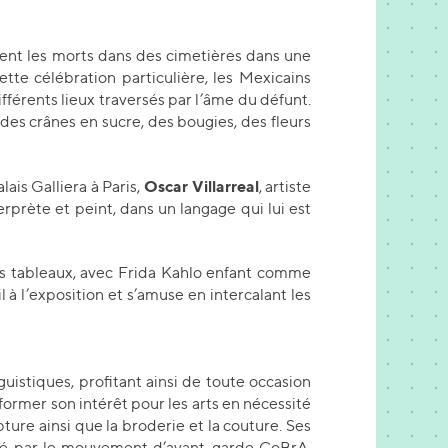
itent les morts dans des cimetières dans une
te célébration particulière, les Mexicains
férents lieux traversés par l’âme du défunt.
des crânes en sucre, des bougies, des fleurs
Oscar Villarreal
lais Galliera à Paris,
, artiste
erprète et peint, dans un langage qui lui est
es tableaux, avec Frida Kahlo enfant comme
l à l’exposition et s’amuse en intercalant les
guistiques, profitant ainsi de toute occasion
nsformer son intérêt pour les arts en nécessité
pture ainsi que la broderie et la couture. Ses
uencé par le mouvement d’avant-garde CoBrA,