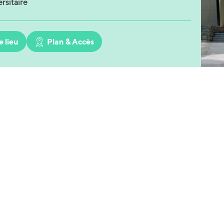
rsitaire
e lieu
Plan & Accès