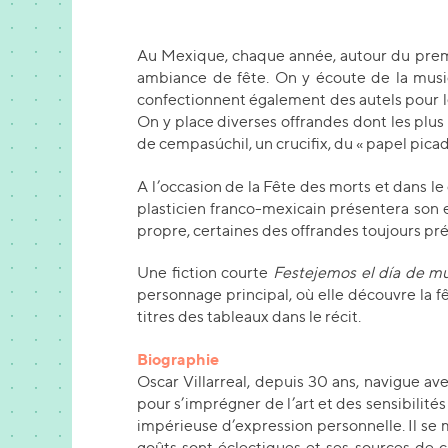
Au Mexique, chaque année, autour du premier
ambiance de fête. On y écoute de la musiq
confectionnent également des autels pour le
On y place diverses offrandes dont les plus
de cempasúchil, un crucifix, du « papel picado
A l’occasion de la Fête des morts et dans le
plasticien franco-mexicain présentera son
propre, certaines des offrandes toujours pré
Une fiction courte
Festejemos el día de m
personnage principal, où elle découvre la fêt
titres des tableaux dans le récit.
Biographie
Oscar Villarreal, depuis 30 ans, navigue ave
pour s’imprégner de l’art et des sensibilités 
impérieuse d’expression personnelle. Il se me
goûts sont éclectiques et ses sources de c