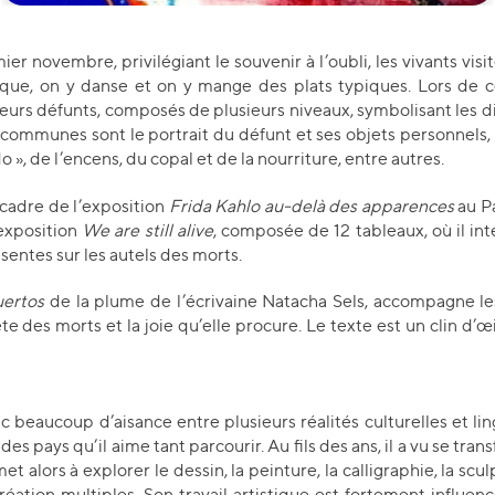
 novembre, privilégiant le souvenir à l’oubli, les vivants vis
ue, on y danse et on y mange des plats typiques. Lors de cet
urs défunts, composés de plusieurs niveaux, symbolisant les dif
 communes sont le portrait du défunt et ses objets personnels, 
 », de l’encens, du copal et de la nourriture, entre autres.
 cadre de l’exposition
Frida Kahlo au-delà des apparences
au Pa
 exposition
We are still alive
, composée de 12 tableaux, où il int
sentes sur les autels des morts.
uertos
de la plume de l’écrivaine Natacha Sels, accompagne l
e des morts et la joie qu’elle procure. Le texte est un clin d’œi
c beaucoup d’aisance entre plusieurs réalités culturelles et lin
des pays qu’il aime tant parcourir. Au fils des ans, il a vu se tra
t alors à explorer le dessin, la peinture, la calligraphie, la scul
réation multiples. Son travail artistique est fortement infl