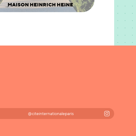
MAISON HEINRICH HEINE
@citeinternationaleparis