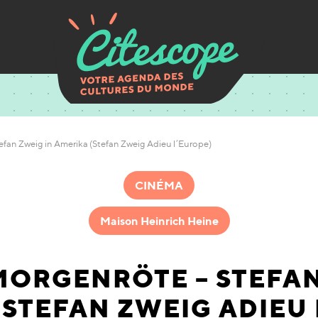
efan Zweig in Amerika (Stefan Zweig Adieu l’Europe)
CINÉMA
Maison Heinrich Heine
MORGENRÖTE – STEFAN
(STEFAN ZWEIG ADIEU 