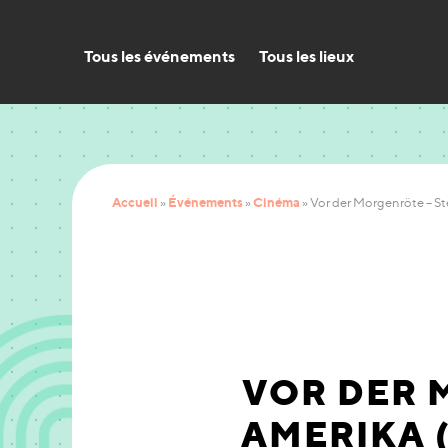
Tous les événements
Tous les lieux
Accueil
Événements
Cinéma
»
»
»
Vor der Morgenröte – St
VOR DER 
AMERIKA 