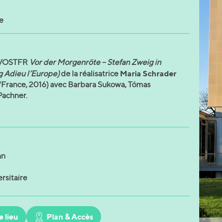
e
n VOSTFR
Vor der Morgenröte – Stefan Zweig in
Maria Schrader
g Adieu l’Europe)
de la réalisatrice
France, 2016) avec Barbara Sukowa, Tómas
Pachner.
an
rsitaire
e lieu
Plan & Accès