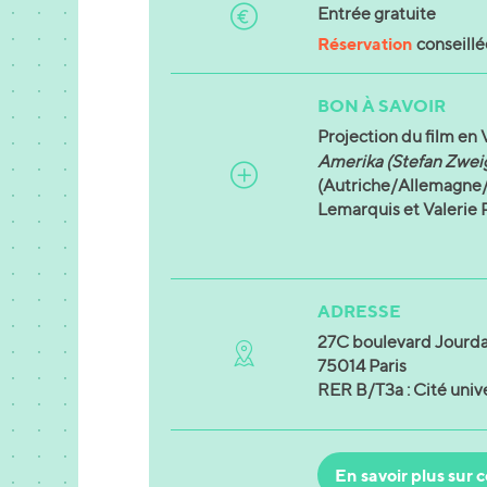
Entrée gratuite
Réservation
conseillé
BON À SAVOIR
Projection du film e
Amerika (Stefan Zwei
(Autriche/Allemagne/
Lemarquis et Valerie 
ADRESSE
27C boulevard Jourd
75014 Paris
RER B/T3a : Cité unive
En savoir plus sur c