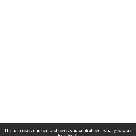
This site uses cookies and gives you control over what you want
to activate