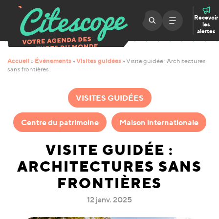
Recevoir
les
alertes
Accueil
Événements
Visites guidées
»
»
»
Visite guidée : Architectures
sans frontières
VISITES GUIDÉES
Centre du patrimoine
Maison internationale
VISITE GUIDÉE :
ARCHITECTURES SANS
FRONTIÈRES
12 janv. 2025