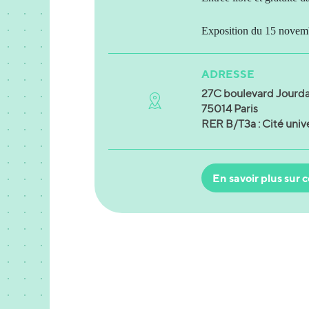
Exposition du 15 novemb
ADRESSE
27C boulevard Jourd
75014 Paris
RER B/T3a : Cité unive
En savoir plus sur c