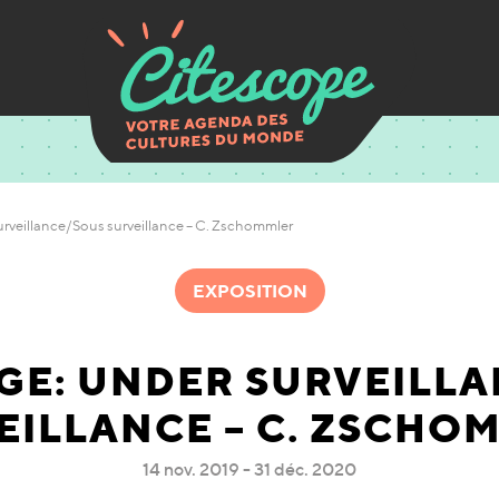
urveillance/Sous surveillance – C. Zschommler
EXPOSITION
GE: UNDER SURVEILL
EILLANCE – C. ZSCHO
14 nov. 2019 - 31 déc. 2020