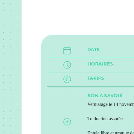
DATE
HORAIRES
TARIFS
BON À SAVOIR
Vernissage le 14 novem
Traduction assurée
Entrée libre et gratuite d