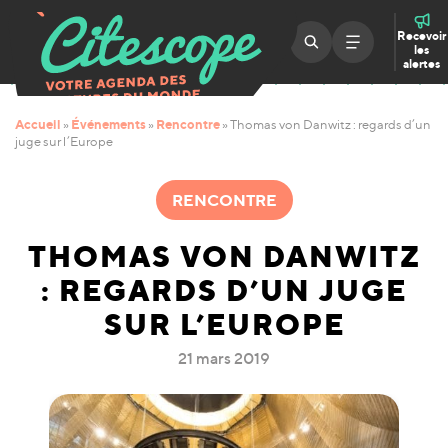
Recevoir
les
alertes
Accueil
Événements
Rencontre
»
»
»
Thomas von Danwitz : regards d’un
juge sur l’Europe
RENCONTRE
THOMAS VON DANWITZ
: REGARDS D’UN JUGE
SUR L’EUROPE
21 mars 2019