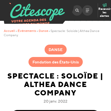
Recevoir
les
alertes
Accueil
Événements
Danse
»
»
»
Spectacle : Soloïde | Althea Dance
Company
DANSE
Fondation des États-Unis
SPECTACLE : SOLOÏDE |
ALTHEA DANCE
COMPANY
20 janv. 2022