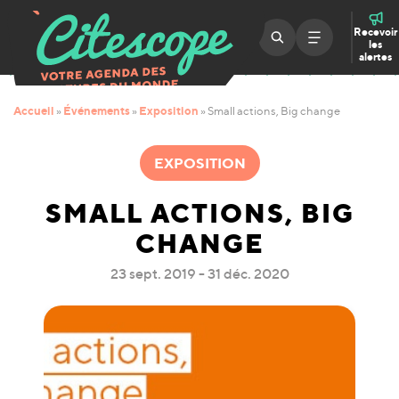
Recevoir
les
alertes
Accueil
Événements
Exposition
»
»
»
Small actions, Big change
EXPOSITION
SMALL ACTIONS, BIG
CHANGE
23 sept. 2019 - 31 déc. 2020