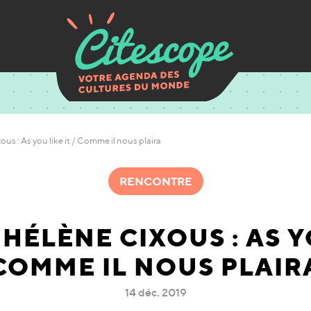
us : As you like it / Comme il nous plaira
RENCONTRE
HÉLÈNE CIXOUS : AS YO
COMME IL NOUS PLAIR
14 déc. 2019