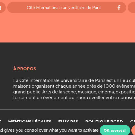
Cité internationale universitaire de Paris
À PROPOS
La Cité internationale universitaire de Paris est un lieu cu
maisons organisent chaque année près de 1000 évènemen
grand public. Arts de la scène, musique, cinéma, exposition
forcément un événement qui saura éveiller votre curiosité
T
MENTIONS LÉGALES
FLUX RSS
POLITIQUE RGPD
G
d gives you control over what you want to activate
OK, accept all