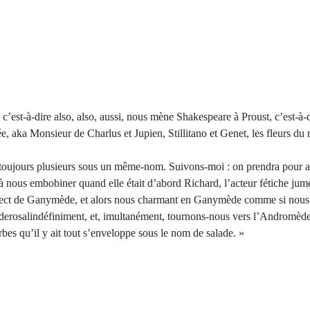
 c’est-à-dire also, also, aussi, nous mène Shakespeare à Proust, c’est
e, aka Monsieur de Charlus et Jupien, Stillitano et Genet, les fleurs du
toujours plusieurs sous un même-nom. Suivons-moi : on prendra pour a
nous embobiner quand elle était d’abord Richard, l’acteur fétiche jume
-aspect de Ganymède, et alors nous charmant en Ganymède comme si nous 
mèderosalindéfiniment, et, imultanément, tournons-nous vers l’Andromè
rbes qu’il y ait tout s’enveloppe sous le nom de salade. »