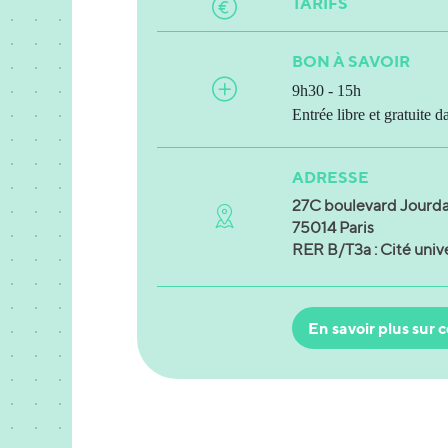
TARIFS
BON À SAVOIR
9h30 - 15h
Entrée libre et gratuite d
ADRESSE
27C boulevard Jourd
75014 Paris
RER B/T3a : Cité unive
En savoir plus sur c