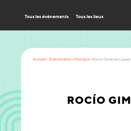
Tous les événements
Tous les lieux
Accueil
Événements
Musique
»
»
»
Rocío Giménez López 
ROCÍO GI