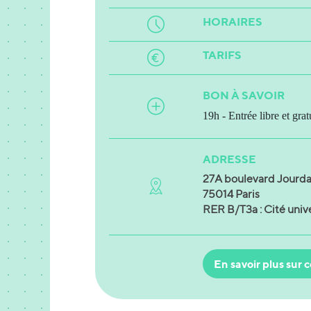
HORAIRES
TARIFS
BON À SAVOIR
19h - Entrée libre et grat
ADRESSE
27A boulevard Jourd
75014 Paris
RER B/T3a : Cité unive
En savoir plus sur c