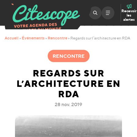
Recevoir
les
alertes
Accueil
Événements
Rencontre
»
»
»
Regards sur l’architecture en RDA
RENCONTRE
REGARDS SUR
L’ARCHITECTURE EN
RDA
28 nov. 2019