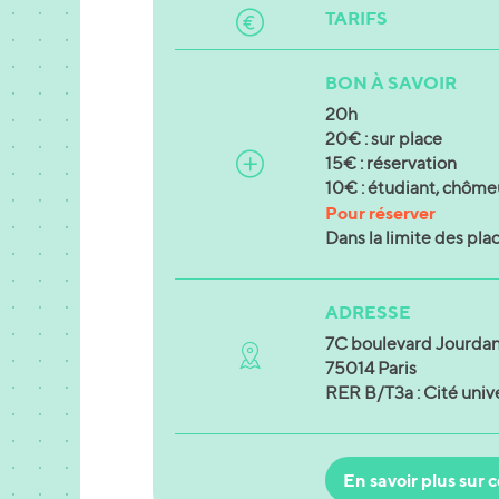
TARIFS
BON À SAVOIR
20h
20€ : sur place
15€ : réservation
10€ : étudiant, chômeu
Pour réserver
Dans la limite des pla
ADRESSE
7C boulevard Jourda
75014 Paris
RER B/T3a : Cité unive
En savoir plus sur c