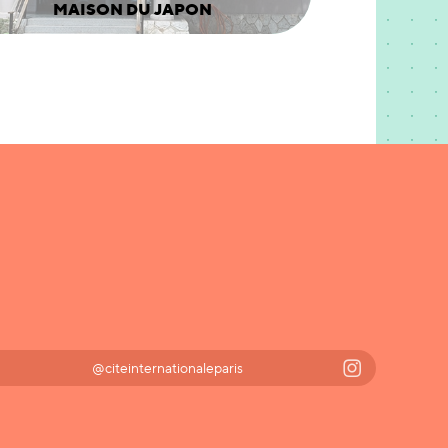
MAISON DU JAPON
@citeinternationaleparis