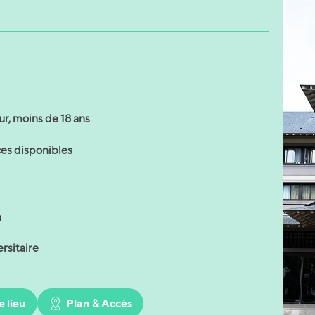
r, moins de 18 ans
ces disponibles
n
rsitaire
e lieu
Plan & Accès