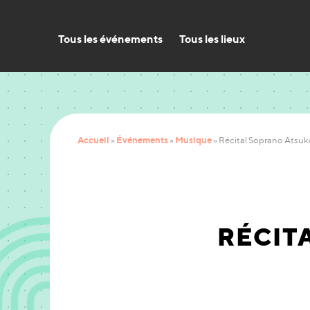
Tous les événements
Tous les lieux
Accueil
Événements
Musique
»
»
»
Récital Soprano Ats
RÉCIT