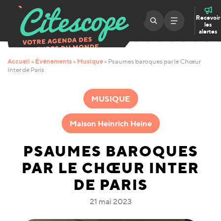
Recevoir
les
alertes
Accueil
Événements
Musique
»
»
»
Psaumes baroques par le Chœur
Inter de Paris
MUSIQUE
Maison Heinrich Heine
PSAUMES BAROQUES
PAR LE CHŒUR INTER
DE PARIS
21 mai 2023