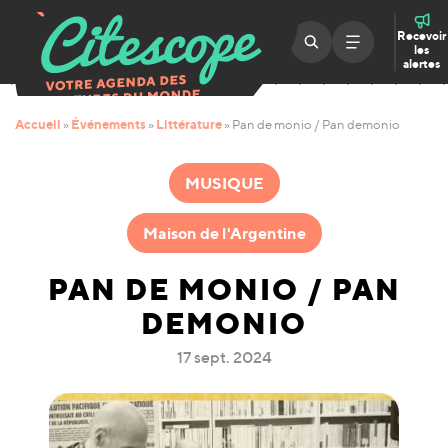
Recevoir
les
alertes
Accueil
Événements
Littérature
»
»
»
Pan de monio / Pan demonio
MUSIQUE
Maison de l'Argentine
PAN DE MONIO / PAN
DEMONIO
17 sept. 2024