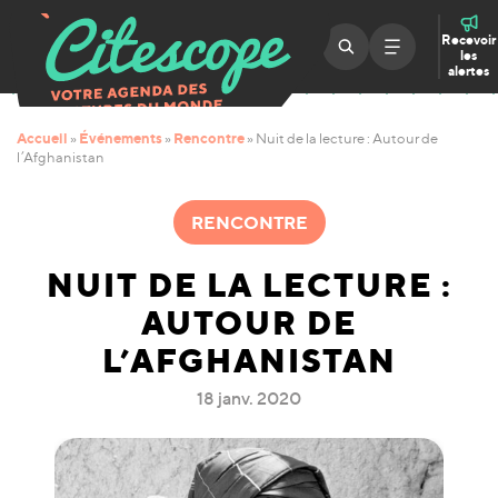
Recevoir
les
alertes
Accueil
Événements
Rencontre
»
»
»
Nuit de la lecture : Autour de
l’Afghanistan
RENCONTRE
NUIT DE LA LECTURE :
AUTOUR DE
L’AFGHANISTAN
18 janv. 2020