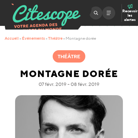
Recevoir
les
alertes
Accueil
Événements
Théâtre
»
»
»
Montagne dorée
THÉÂTRE
MONTAGNE DORÉE
07 févr. 2019 - 08 févr. 2019