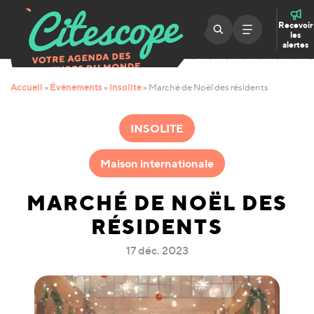
Recevoir
les
alertes
Accueil
Événements
Insolite
»
»
»
Marché de Noël des résidents
INSOLITE
Maison internationale
MARCHÉ DE NOËL DES
RÉSIDENTS
17 déc. 2023