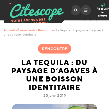
Recevoir
les
alertes
Accueil
Événements
Rencontre
»
»
»
La Tequila : du paysage d’agaves à
une boisson identitaire
RENCONTRE
LA TEQUILA : DU
PAYSAGE D’AGAVES À
UNE BOISSON
IDENTITAIRE
25 janv. 2019