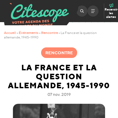
Recevoir
les
alertes
Accueil
Événements
Rencontre
»
»
»
La France et la question
allemande, 1945-1990
RENCONTRE
LA FRANCE ET LA
QUESTION
ALLEMANDE, 1945-1990
07 nov. 2019