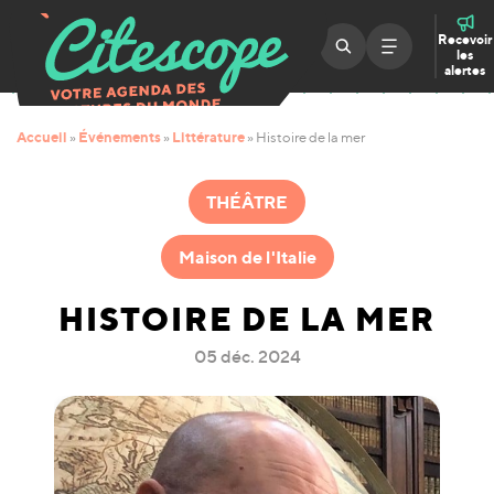
Recevoir
les
alertes
Accueil
Événements
Littérature
»
»
»
Histoire de la mer
THÉÂTRE
Maison de l'Italie
HISTOIRE DE LA MER
05 déc. 2024