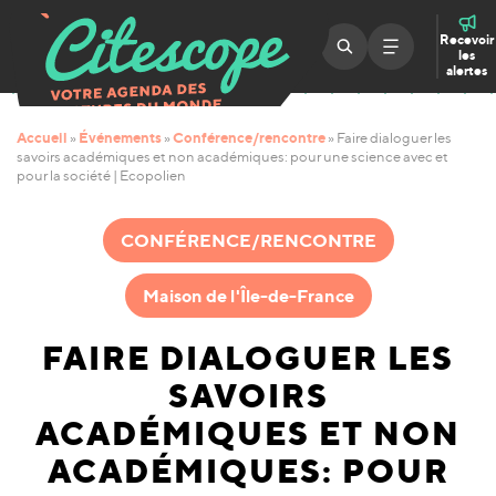
Recevoir
les
alertes
Accueil
Événements
Conférence/rencontre
»
»
»
Faire dialoguer les
savoirs académiques et non académiques: pour une science avec et
pour la société | Ecopolien
CONFÉRENCE/RENCONTRE
Maison de l'Île-de-France
FAIRE DIALOGUER LES
SAVOIRS
ACADÉMIQUES ET NON
ACADÉMIQUES: POUR