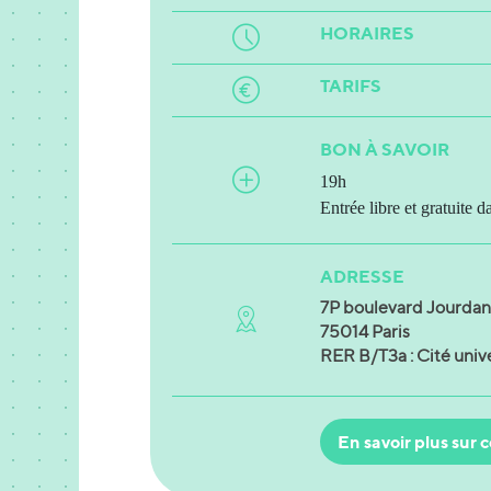
HORAIRES
TARIFS
BON À SAVOIR
19h
Entrée libre et gratuite d
ADRESSE
7P boulevard Jourdan
75014 Paris
RER B/T3a : Cité unive
En savoir plus sur c