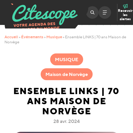
Recevoir
les
alertes
Accueil
Événements
Musique
»
»
»
Ensemble LINKS | 70 ans Maison de
Norvège
MUSIQUE
Maison de Norvège
ENSEMBLE LINKS | 70
ANS MAISON DE
NORVÈGE
28 avr. 2024