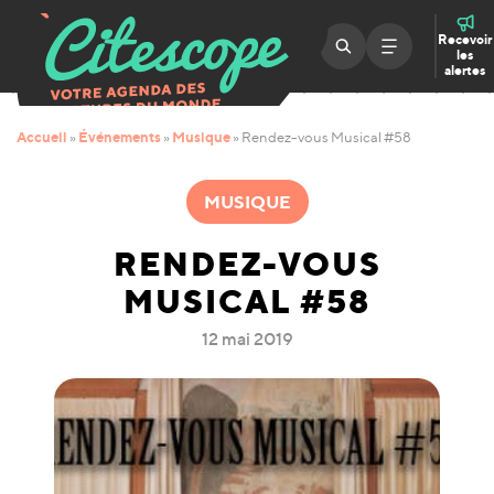
Recevoir
les
alertes
Accueil
Événements
Musique
»
»
»
Rendez-vous Musical #58
MUSIQUE
RENDEZ-VOUS
MUSICAL #58
12 mai 2019