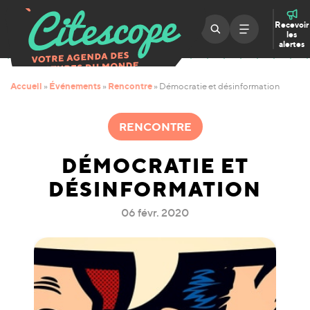
Recevoir
les
alertes
Accueil
Événements
Rencontre
»
»
»
Démocratie et désinformation
RENCONTRE
DÉMOCRATIE ET
DÉSINFORMATION
06 févr. 2020