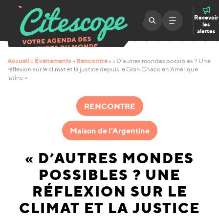
Recevoir
les
alertes
Accueil
Événements
Rencontre
»
»
»
« D’autres mondes possibles ? Une
réflexion sur le climat et la justice depuis le Gran Chaco en Amérique
latine »
RENCONTRE
Maison de l'Argentine
« D’AUTRES MONDES
POSSIBLES ? UNE
RÉFLEXION SUR LE
CLIMAT ET LA JUSTICE