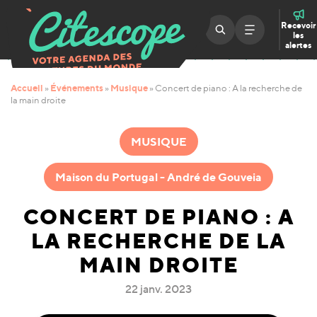
Recevoir
les
alertes
Accueil
Événements
Musique
»
»
»
Concert de piano : A la recherche de
la main droite
MUSIQUE
Maison du Portugal - André de Gouveia
CONCERT DE PIANO : A
LA RECHERCHE DE LA
MAIN DROITE
22 janv. 2023