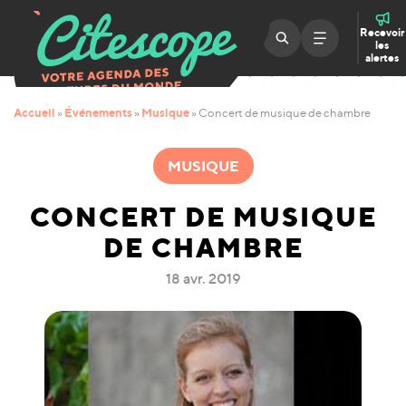
Recevoir
les
alertes
Accueil
Événements
Musique
»
»
»
Concert de musique de chambre
MUSIQUE
CONCERT DE MUSIQUE
DE CHAMBRE
18 avr. 2019