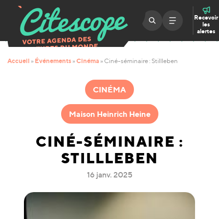
Recevoir
les
alertes
Accueil
Événements
Cinéma
»
»
»
Ciné-séminaire : Stillleben
CINÉMA
Maison Heinrich Heine
CINÉ-SÉMINAIRE :
STILLLEBEN
16 janv. 2025