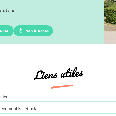
rsitaire
e lieu
Plan & Accès
Liens utiles
ations
événement Facebook