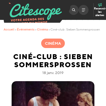
Recevoir
les
alertes
Accueil
Événements
Cinéma
»
»
»
Ciné-club : Sieben Sommersprossen
CINÉMA
CINÉ-CLUB : SIEBEN
SOMMERSPROSSEN
18 janv. 2019