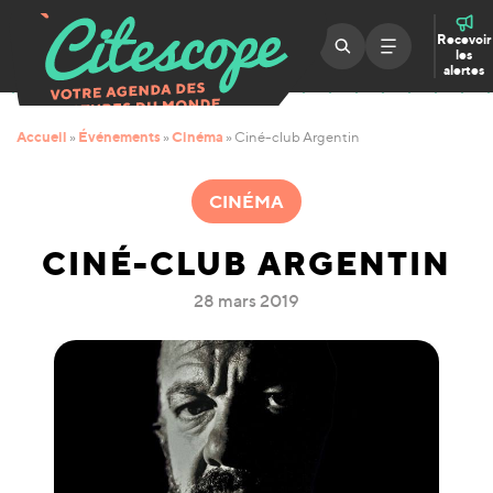
Recevoir
les
alertes
Accueil
Événements
Cinéma
»
»
»
Ciné-club Argentin
CINÉMA
CINÉ-CLUB ARGENTIN
28 mars 2019