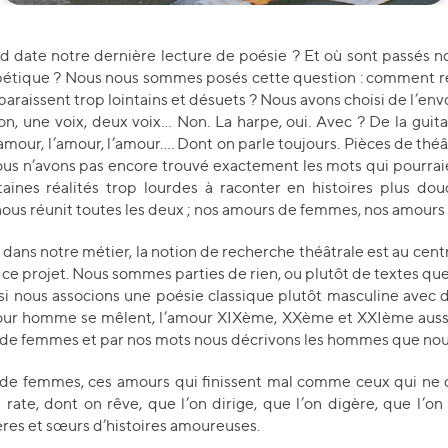
 date notre dernière lecture de poésie ? Et où sont passés no
abétique ? Nous nous sommes posés cette question : comment 
paraissent trop lointains et désuets ? Nous avons choisi de l’e
 une voix, deux voix… Non. La harpe, oui. Avec ? De la guitar
amour, l’amour, l’amour…. Dont on parle toujours. Pièces de théâ
ous n’avons pas encore trouvé exactement les mots qui pourrai
ines réalités trop lourdes à raconter en histoires plus dou
i nous réunit toutes les deux ; nos amours de femmes, nos amours 
s notre métier, la notion de recherche théâtrale est au centre 
projet. Nous sommes parties de rien, ou plutôt de textes que n
si nous associons une poésie classique plutôt masculine avec
mour homme se mêlent, l’amour XIXème, XXème et XXIème aussi
s de femmes et par nos mots nous décrivons les hommes que nou
s de femmes, ces amours qui finissent mal comme ceux qui ne
rate, dont on rêve, que l’on dirige, que l’on digère, que l’o
ères et sœurs d’histoires amoureuses.