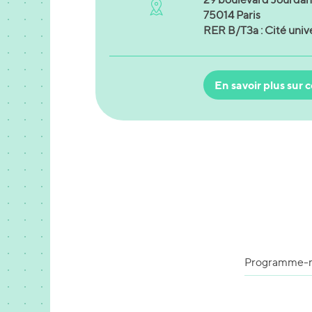
75014 Paris
RER B/T3a : Cité unive
En savoir plus sur c
Programme-m