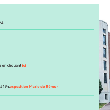
24
ici
e en cliquant
exposition Marie de Rémur
à 19h,