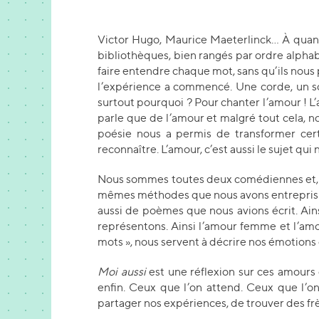
Victor Hugo, Maurice Maeterlinck… À quand
bibliothèques, bien rangés par ordre alph
faire entendre chaque mot, sans qu’ils nous 
l’expérience a commencé. Une corde, un son,
surtout pourquoi ? Pour chanter l’amour ! L’
parle que de l’amour et malgré tout cela, n
poésie nous a permis de transformer certa
reconnaître. L’amour, c’est aussi le sujet qu
Nous sommes toutes deux comédiennes et, dan
mêmes méthodes que nous avons entrepris ce 
aussi de poèmes que nous avions écrit. Ain
représentons. Ainsi l’amour femme et l’a
mots », nous servent à décrire nos émotion
Moi aussi
est une réflexion sur ces amour
enfin. Ceux que l’on attend. Ceux que l’on 
partager nos expériences, de trouver des fr