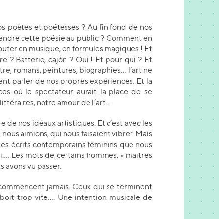
s poètes et poétesses ? Au fin fond de nos
rendre cette poésie au public ? Comment en
nvouter en musique, en formules magiques ! Et
e ? Batterie, cajón ? Oui ! Et pour qui ? Et
tre, romans, peintures, biographies… l’art ne
ent parler de nos propres expériences. Et la
ces où le spectateur aurait la place de se
littéraires, notre amour de l’art…
de nos idéaux artistiques. Et c’est avec les
ous aimions, qui nous faisaient vibrer. Mais
 des écrits contemporains féminins que nous
…. Les mots de certains hommes, « maîtres
s avons vu passer.
 commencent jamais. Ceux qui se terminent
n boit trop vite…. Une intention musicale de