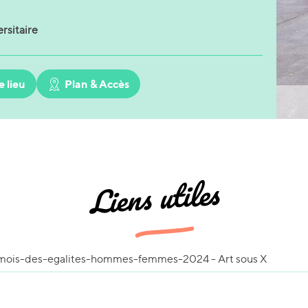
rsitaire
e lieu
Plan & Accès
Liens utiles
ois-des-egalites-hommes-femmes-2024 - Art sous X