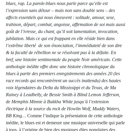
blues, rap. La parole-blues nous parle parce qu’elle est
l’expression sans détour – mais non sans double sens – des
affects essentiels qui nous émeuvent : solitude, amour, sexe,
trahison, départ, combat, angoisse, affirmation de soi mais aussi
goût de l’ivresse, du chant, qu’il soit lamentation, invocation,
jubilation. Mais ce qui est frappant en elle réside bien dans
l’extrême liberté de son énonciation, l’immédiateté de son dire
& la faculté de rébellion ne se résolvant pas à la défaite. En
bref, une histoire sentimentale du peuple Noir américain.
Cette
anthologie inédite offre donc une histoire chronologique du
blues à partir des premiers enregistrements des années 20 (les
race records qui rencontrèrent un succès inattendu) des hautes
voix légendaires du Delta du Mississippi et du Texas, de Ma
Rainey à Leadbelly, de Bessie Smith à Blind Lemon Jefferson,
de Memphis Minnie à Bukkha White jusqu’à l’extension
électrique à la source du rock de Howlin Wolf, Muddy Waters,
BB King…
Comme l’indique la présentation de cette anthologie
inédite, le blues est et demeure une musique universelle qui parle
à tous, à l’origine de bien des musiques dites populaires des