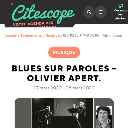
Recevoir
les
alertes
Accueil
Événements
Musique
»
»
»
BLUES SUR PAROLES – Olivier Apert.
MUSIQUE
BLUES SUR PAROLES –
OLIVIER APERT.
07 mars 2020 - 08 mars 2020