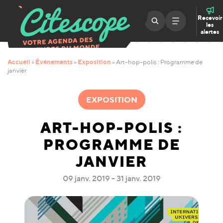
Recevoir
les
alertes
Accueil
Événements
Exposition
»
»
»
Art-hop-polis : Programme de
janvier
EXPOSITION
ART-HOP-POLIS :
PROGRAMME DE
JANVIER
09 janv. 2019 - 31 janv. 2019