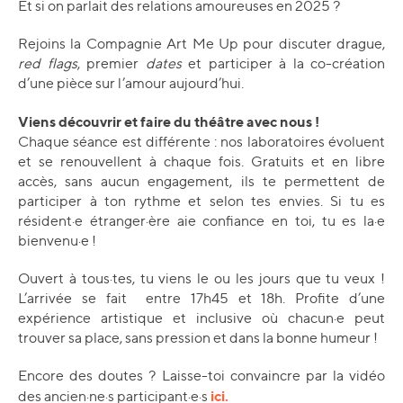
Et si on parlait des relations amoureuses en 2025 ?
Rejoins la Compagnie Art Me Up pour discuter drague,
red flags
, premier
dates
et participer à la co-création
d’une pièce sur l’amour aujourd’hui.
Viens découvrir et faire du théâtre avec nous !
Chaque séance est différente : nos laboratoires évoluent
et se renouvellent à chaque fois.
Gratuits et en libre
accès, sans aucun engagement
, ils te permettent de
participer à ton rythme et selon tes envies. Si tu es
résident·e étranger·ère aie confiance en toi, tu es la·e
bienvenu·e !
Ouvert à tous·tes
, tu viens le ou les jours que tu veux !
L’arrivée se fait entre 17h45 et 18h. Profite d’une
expérience artistique et inclusive où chacun·e peut
trouver sa place, sans pression et dans la bonne humeur !
Encore des doutes ? Laisse-toi convaincre par la vidéo
ici.
des ancien·ne·s participant·e·s