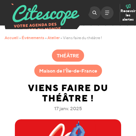
Recevoir
les
alertes
Accueil
Événements
Atelier
»
»
»
Viens faire du théâtre !
THÉÂTRE
Maison de l'Île-de-France
VIENS FAIRE DU
THÉÂTRE !
17 janv. 2025