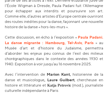
partie de ses artistes à l’exil. Dernière étudiante juive de
l’École Wigman à Dresde, Paula Padani fuit l’Allemagne
pour échapper aux interdits et poursuivre son art.
Comme elle, d’autres artistes d’Europe centrale ouvriront
des routes inédites pour la danse, façonnant une nouvelle
histoire de la danse « hors-les-murs ».
Paula Padani.
Cette discussion, en écho à l’exposition «
La danse migrante : Hambourg, Tel-Aviv, Paris
» au
Musée d’art et d’histoire du Judaïsme, permettra
d’aborder les enjeux peu connus de l’exil des milieux
chorégraphiques dans le contexte des années 1930 et
1940. Exposition à voir jusqu’au 16 novembre 2025.
Marion Kant,
Avec l’intervention de
historienne de la
, Laure Guilbert
danse et musicologue
, chercheuse en
histoire et littérature et 𝐊𝐚𝐭𝐣𝐚 𝐏𝐞𝐭𝐫𝐨𝐯𝐢𝐜 (mod.), journaliste
culturelle indépendante à Paris