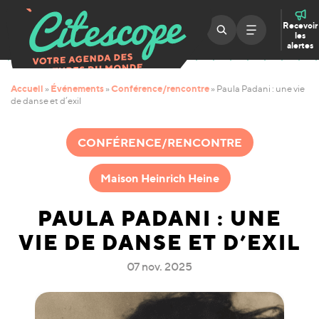
Recevoir
les
alertes
Accueil
Événements
Conférence/rencontre
»
»
»
Paula Padani : une vie
de danse et d’exil
CONFÉRENCE/RENCONTRE
Maison Heinrich Heine
PAULA PADANI : UNE
VIE DE DANSE ET D’EXIL
07 nov. 2025