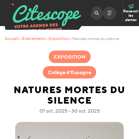
Recevoir
les
alertes
Accueil
Événements
Exposition
»
»
»
Natures mortes du silence
EXPOSITION
Collège d'Espagne
NATURES MORTES DU
SILENCE
07 oct. 2025 - 30 oct. 2025