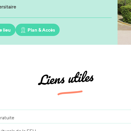
rsitaire
e lieu
Plan & Accès
Liens utiles
ratuite