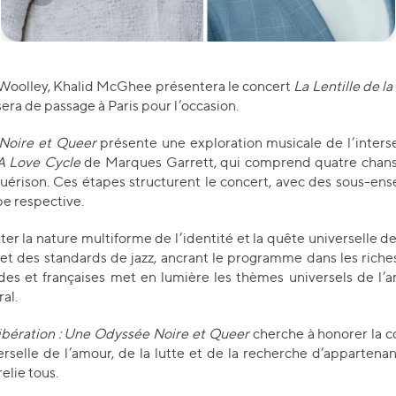
e Woolley, Khalid McGhee présentera le concert
La Lentille de l
era de passage à Paris pour l’occasion.
 Noire et Queer
présente une exploration musicale de l’interse
A Love Cycle
de Marques Garrett, qui comprend quatre chanson
a guérison. Ces étapes structurent le concert, avec des sous-
pe respective.
ter la nature multiforme de l’identité et la quête universelle d
et des standards de jazz, ancrant le programme dans les riche
des et françaises met en lumière les thèmes universels de l’amo
al.
 Libération : Une Odyssée Noire et Queer
cherche à honorer la co
erselle de l’amour, de la lutte et de la recherche d’appartenan
lie tous.